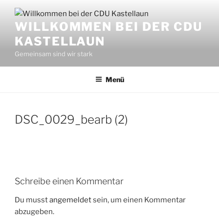
Zum
Inhalt
WILLKOMMEN BEI DER CDU
springen
KASTELLAUN
Gemeinsam sind wir stark
Menü
DSC_0029_bearb (2)
Schreibe einen Kommentar
Du musst
angemeldet
sein, um einen Kommentar
abzugeben.